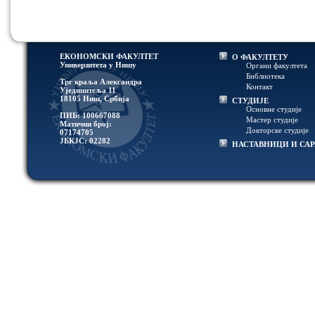
ЕКОНОМСКИ ФАКУЛТЕТ
О ФАКУЛТЕТУ
Универзитетa у Нишу
Органи факултета
Библиотека
Трг краља Александра
Контакт
Ујединитеља 11
18105 Ниш, Србија
СТУДИЈЕ
Основне студије
ПИБ: 100667088
Мастер студије
Матични број:
Докторске студије
07174705
ЈБКЈС: 02282
НАСТАВНИЦИ И СА