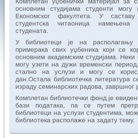
Комплетан уџбенички материјал за 
основним студијама студенти могу
Економског факултета. У састав
студентска читаоница намењена 
студената.
У библиотеци је на располагању
примерака свих уџбеника који се ко
основним академским студијама. Неки 
могу узети на дужи временски период,
стално на услузи и могу се корис
дан.Остала библиотечка литература с
израду семинарских радова, завршног 
Комплетан библиотечки фонд је евиден
бази података, па се путем претр
библиотеци на услузи студентима, мож
библиотека располаже на задату тему.