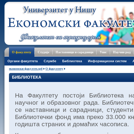
О факултету
Студије
Наставници и сарадници
Упис
Научни рад
Oргани факултета
Службе
Библиотека
Информациони систем
економски-факултет.срб
О факултету
БИБЛИОТЕКА
На Факултету постоји Библиотека 
научног и образовног рада. Библиоте
се наставници и сарадници, студенти
Библиотечки фонд има преко 33.000 књ
годишта страних и домаћих часописа.