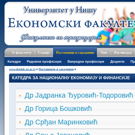
О факултету
Студије
Наставници и сарадници
Упис
Научни рад
Катедре
Редовни професори
Ванредни професори
Доценти
Пр
www.eknfak.ni.ac.rs
Наставници и сарадници
КАТЕДРА ЗА НАЦИОНАЛНУ ЕКОНОМИЈУ И ФИНАНСИЈЕ
Др Јадранка Ђуровић-Тодоровић
Др Горица Бошковић
Др Срђан Маринковић