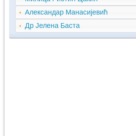
Александар Манасијевић
Др Јелена Баста