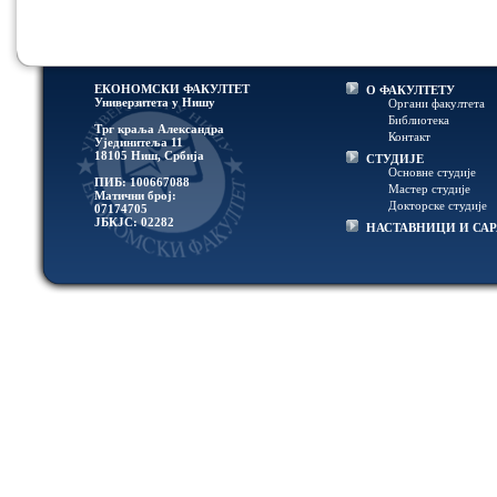
ЕКОНОМСКИ ФАКУЛТЕТ
О ФАКУЛТЕТУ
Универзитетa у Нишу
Органи факултета
Библиотека
Трг краља Александра
Контакт
Ујединитеља 11
18105 Ниш, Србија
СТУДИЈЕ
Основне студије
ПИБ: 100667088
Мастер студије
Матични број:
Докторске студије
07174705
ЈБКЈС: 02282
НАСТАВНИЦИ И СА