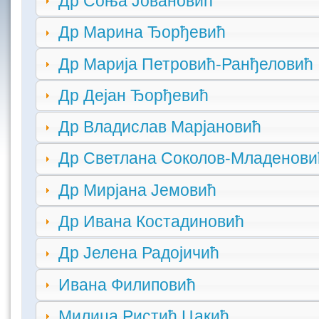
Др Соња Јовановић
Др Марина Ђорђевић
Др Марија Петровић-Ранђеловић
Др Дејан Ђорђевић
Др Владислав Марјановић
Др Светлана Соколов-Младенови
Др Мирјана Јемовић
Др Ивана Костадиновић
Др Јелена Радојичић
Ивана Филиповић
Милица Ристић Цакић