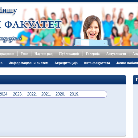
сарадници
Упис
Научни рад
Публикације
Галерија
Актуелности
Ал
ка
Информациони систем
Акредитација
Акта факултета
Јавне набав
2024.
2023.
2022.
2021.
2020.
2019.