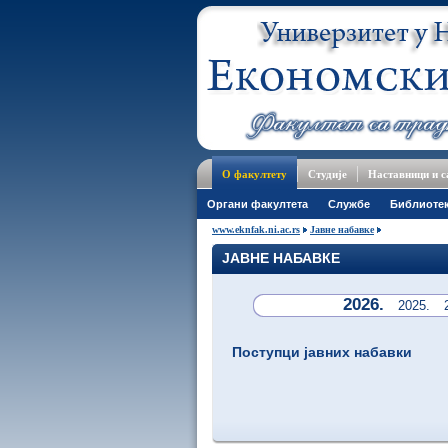
О факултету
Студије
Наставници и 
Oргани факултета
Службе
Библиоте
www.eknfak.ni.ac.rs
Јавне набавке
ЈАВНЕ НАБАВКЕ
2026.
2025.
Поступци јавних набавки