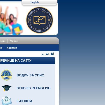
English
умни
Форум
ке
Контакт
ПРЕЧИЦЕ НА САЈТУ
ВОДИЧ ЗА УПИС
STUDIES IN ENGLISH
Е-ПОШТА