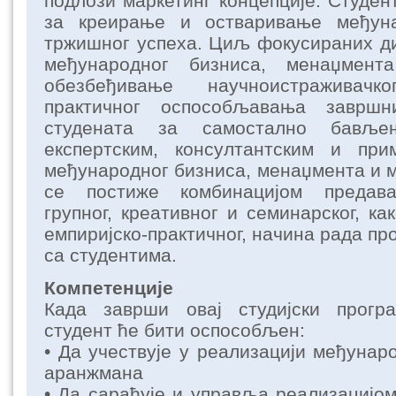
подлози маркетинг концепције. Студен
за креирање и остваривање међуна
тржишног успеха. Циљ фокусираних ди
међународног бизниса, менаџмент
обезбеђивање научноистраживачк
практичног оспособљавања завршни
студената за самостално бављењ
експертским, консултантским и пр
међународног бизниса, менаџмента и м
се постиже комбинацијом предавањ
групног, креативног и семинарског, ка
емпиријско-практичног, начина рада п
са студентима.
Компетенције
Када заврши овај студијски програ
студент ће бити оспособљен:
• Да учествује у реализацији међунар
аранжмана
• Да сарађује и управља реализацијом