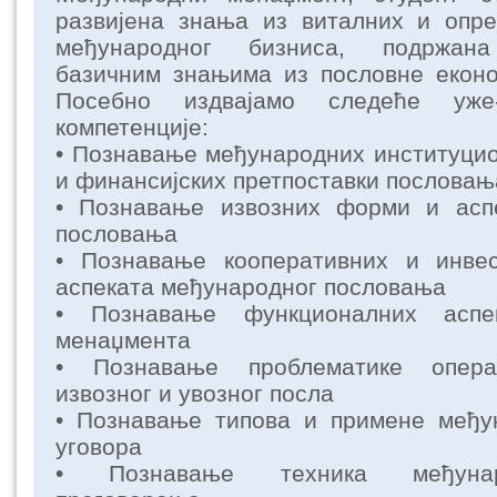
развијена знања из виталних и опре
међународног бизниса, подржана
базичним знањима из пословне еконо
Посебно издвајамо следеће уже-
компетенције:
• Познавање међународних институцио
и финансијских претпоставки пословањ
• Познавање извозних форми и асп
пословања
• Познавање кооперативних и инве
аспеката међународног пословања
• Познавање функционалних аспе
менаџмента
• Познавање проблематике опера
извозног и увозног посла
• Познавање типова и примене међу
уговора
• Познавање техника међунар