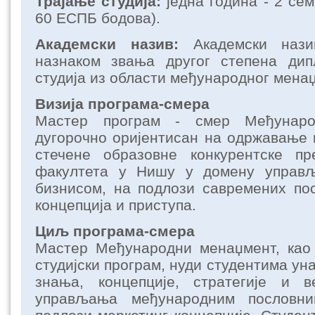
Трајање студија:
једна година - 2 се
60 ЕСПБ бодова).
Академски назив:
Академски наз
назнаком звања другог степена дип
студија из области међународног менаџ
Визија програма-смера
Мастер програм - смер Међунаро
дугорочно оријентисан на одржавање
стечене образовне конкурентске пр
факултета у Нишу у домену управ
бизнисом, на подлози савремених по
концепција и приступа.
Циљ програма-смера
Мастер Међународни менаџмент, као
студијски програм, нуди студентима ун
знања, концепције, стратегије и 
управљања међународним пословни