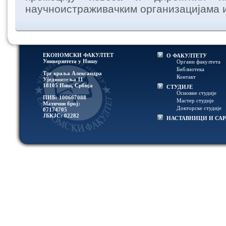
научноистраживачким организацијама и
ЕКОНОМСКИ ФАКУЛТЕТ
О ФАКУЛТЕТУ
Универзитетa у Нишу
Органи факултета
Библиотека
Трг краља Александра
Контакт
Ујединитеља 11
18105 Ниш, Србија
СТУДИЈЕ
Основне студије
ПИБ: 100667088
Мастер студије
Матични број:
Докторске студије
07174705
ЈБКЈС: 02282
НАСТАВНИЦИ И СА