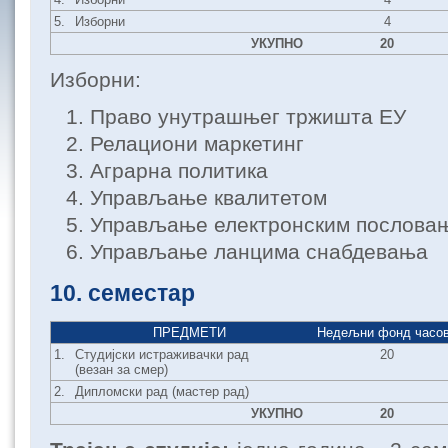
5.
Изборни
4
УКУПНО
20
Изборни:
Право унутрашњег тржишта ЕУ
Релациони маркетинг
Аграрна политика
Управљање квалитетом
Управљање електронским послова
Управљање ланцима снабдевања
10. семестар
ПРЕДМЕТИ
Недељни фонд часо
1.
Студијски истраживачки рад
20
(везан за смер)
2.
Дипломски рад (мастер рад)
УКУПНО
20