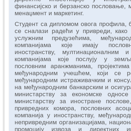
финансијско и берзанско пословање, 
менаџмент и маркетинг.
Студент са дипломом овога профила, 
се сналази радећи у привреди, како
услужним предузећима, међунаро
компанијама које имају посло
иностранству, мултинационалним и
компанијама које послују у земљ
пословним аранжманима, пројектим
међународним учешћем, који се р
међународним истраживачким и консу
на међународним банкарским и осигур
министарству за економске односе
министарству за иностране послове
привредних комора, пословних асоци
компанија у иностранству, међунаро
непривредним организацијама, национ
промоцију извоза и директних и