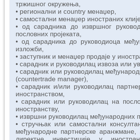
тржишног окружења,
• регионални и country менаџер,
• самостални менаџер иностраних клиј
• од сарадника до извршног руково
пословних пројеката,
• од сарадника до руководиоца међу
изложби,
• заступник и менаџер продаје у иностр
• сарадник и руководилац извоза или ув
• сарадник или руководилац међународ
(countertrade manager),
• сарадник и/или руководилац партн
иностранством,
• сарадник или руководилац на посл
иностранству,
• извршни руководилац међународних п
• стручњак или самостални консултан
међународне партнерске аранжмане, 
директне инвестиције у иностран