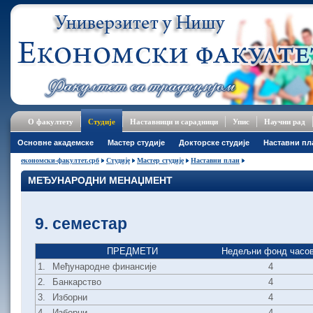
О факултету
Студије
Наставници и сарадници
Упис
Научни рад
Основне академске
Мастер студије
Докторске студије
Наставни пл
економски-факултет.срб
Студије
Мастер студије
Наставни план
МЕЂУНАРОДНИ МЕНАЏМЕНТ
9. семестар
ПРЕДМЕТИ
Недељни фонд часо
1.
Међународне финансије
4
2.
Банкарство
4
3.
Изборни
4
4.
Изборни
4