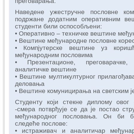
преговарања.
Наведене ужестручне пословне ком
подржане додатним оперативним ве
студенти били оспособљени:
• Оперативно – техничке вештине међ
• Вештине међународне пословне коре
• Компјутерске вештине уз кори
међународним пословима
• Презентационе, преговарачке,
аналитичке вештине
• Вештине мултикултурног прилагођав
деловања
• Вештине комуницирања на светским ј
Студенту који стекне диплому овог 
-смера потврђује се да је постао ст
међународног пословања. Он би 
следеће послове:
• истраживач и аналитичар међуна