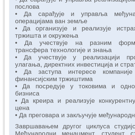
послова
• Да сарађује и управља међуна
операцијама ван земље
• Да организује и реализује истр
тржишта и окружења
• Да учествује на разним форм
трансфера технологије и знања
• Да учествује у реализацији про
улагања, директних инвестиција и стра
• Да заступа интересе компаниј
финансијским тржиштима
• Да посредује у токовима и одно
бизниса
• Да креира и реализује конкурентн
цена
• Да преговара и закључује међународн
Завршавањем другог циклуса студијс
Међународни менаџмент, студент с