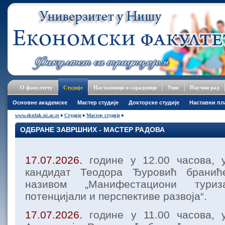
О факултету
Студије
Наставници и сарадници
Упис
Научни рад
Основне академске
Мастер студије
Докторске студије
Наставни пл
www.eknfak.ni.ac.rs
Студије
Мастер студије
ОДБРАНЕ ЗАВРШНИХ - МАСТЕР РАДОВА
17.07.2026.
године у 12.00 часова, 
кандидат Теодора Ђуровић брани
називом „Манифестациони тури
потенцијали и перспективе развоја“.
17.07.2026.
године у 11.00 часова, 