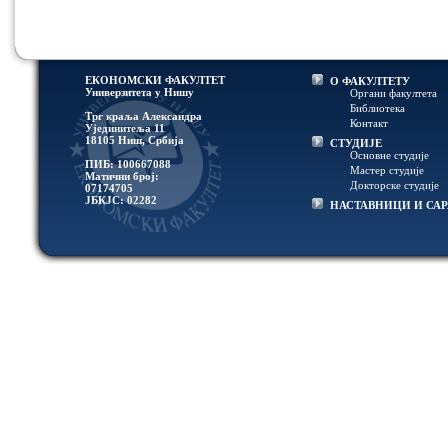
ЕКОНОМСКИ ФАКУЛТЕТ
О ФАКУЛТЕТУ
Универзитетa у Нишу
Органи факултета
Библиотека
Трг краља Александра
Контакт
Ујединитеља 11
18105 Ниш, Србија
СТУДИЈЕ
Основне студије
ПИБ: 100667088
Мастер студије
Матични број:
Докторске студије
07174705
ЈБКЈС: 02282
НАСТАВНИЦИ И СА