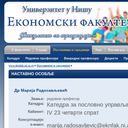
О факултету
Студије
Наставници и сарадници
Упис
Научни рад
Катедре
Редовни професори
Ванредни професори
Доценти
Пр
www.eknfak.ni.ac.rs
Наставници и сарадници
НАСТАВНО ОСОБЉЕ
Др Марија Радосављевић
Звање:
редовни професор
Катедра:
Катедра за пословно управљ
Кабинет:
IV 23 четврти спрат
Консултације:
е-маил:
marija.radosavljevic@eknfak.ni.