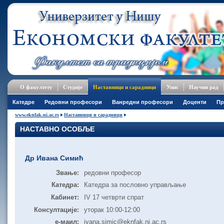
О факултету
Студије
Наставници и сарадници
Упис
Научни рад
Катедре
Редовни професори
Ванредни професори
Доценти
Пр
www.eknfak.ni.ac.rs
Наставници и сарадници
НАСТАВНО ОСОБЉЕ
Др Ивана Симић
Звање:
редовни професор
Катедра:
Катедра за пословно управљање
Кабинет:
IV 17 четврти спрат
Консултације:
уторак 10:00-12:00
е-маил:
ivana.simic@eknfak.ni.ac.rs