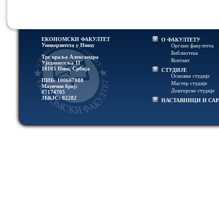
ЕКОНОМСКИ ФАКУЛТЕТ
О ФАКУЛТЕТУ
Универзитетa у Нишу
Органи факултета
Библиотека
Трг краља Александра
Контакт
Ујединитеља 11
18105 Ниш, Србија
СТУДИЈЕ
Основне студије
ПИБ: 100667088
Мастер студије
Матични број:
Докторске студије
07174705
ЈБКЈС: 02282
НАСТАВНИЦИ И СА