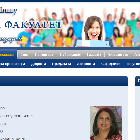
сарадници
Упис
Научни рад
Публикације
Галерија
Актуелности
Ал
ни професори
Доценти
Предавачи
Асистенти
Сарадници
По уго
сор
ловно управљање
прат
00
nfak.ni.ac.rs