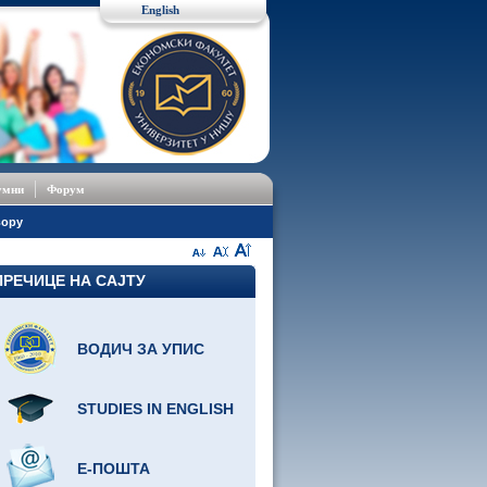
English
умни
Форум
вору
ПРЕЧИЦЕ НА САЈТУ
ВОДИЧ ЗА УПИС
STUDIES IN ENGLISH
Е-ПОШТА