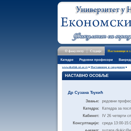
О факултету
Студије
Наставници и 
Катедре
Редовни професори
Ванред
www.eknfak.ni.ac.rs
Наставници и сарадници
НАСТАВНО ОСОБЉЕ
Др Сузана Ђукић
Звање:
редовни профе
Катедра:
Катедра за пос
Кабинет:
IV 26 четврти с
Консултације:
среда 13:00-15:
е-маил:
suzana.djukic@ek